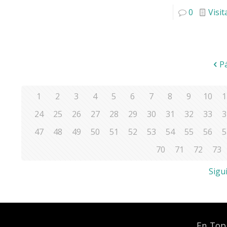
0
Visit
P
1
2
3
4
5
6
7
8
9
10
1
24
25
26
27
28
29
30
31
32
33
3
47
48
49
50
51
52
53
54
55
56
5
70
71
72
73
Sigu
En Top 