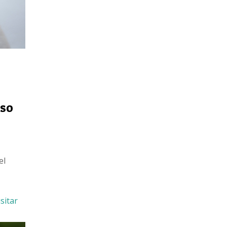
eso
el
isitar