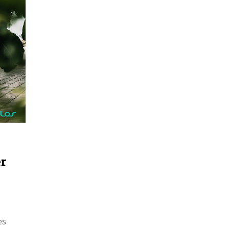
er
es