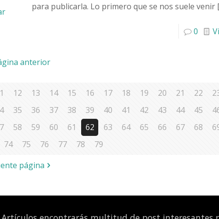
para publicarla. Lo primero que se nos suele venir
ar
0
V
ágina anterior
1
12
13
14
15
16
17
18
19
20
21
22
2
4
35
36
37
38
39
40
41
42
43
44
45
4
7
58
59
60
61
62
63
64
65
66
67
68
6
74
75
76
77
78
79
iente página
Artículos encontrarás multitud de post interesantes pa