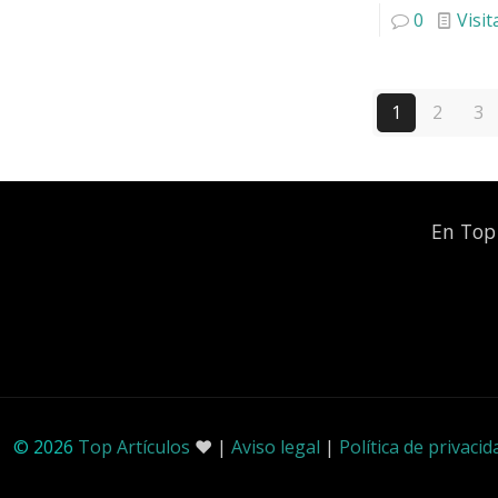
0
Visit
1
2
3
En Top 
© 2026
Top Artículos
❤️ |
Aviso legal
|
Política de privacid