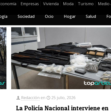
Economía
Empresas
Vivienda
Moda
Turismo
Medio 
ogía
Sociedad
Ocio
Hogar
Salud
Fo
Redacción
en
25 julio, 2026
La Policía Nacional interviene en