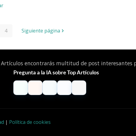
ar
4
Siguiente página
Artículos encontrarás multitud de post interesantes pa
Pregunta a la IA sobre Top Artículos
ChatGPT
Claude
Perplexity
Gemini
Grok
ad
|
Política de cookies