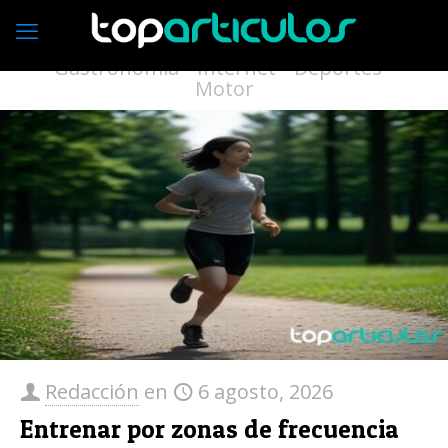
Economía
Empresas
Vivienda
Moda
Turismo
Medio ambiente
Gastronomía
Internet
Deportes
Motor
Redacción
en
6 agosto, 2026
Entrenar por zonas de frecuencia