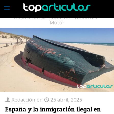
Economía
Empresas
Vivienda
Moda
Turismo
Medio ambiente
Gastronomía
Internet
Deportes
Motor
Redacción
en
25 abril, 2025
España y la inmigración ilegal en