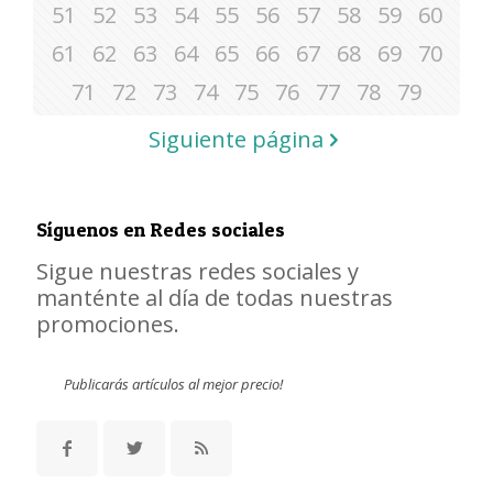
51
52
53
54
55
56
57
58
59
60
61
62
63
64
65
66
67
68
69
70
71
72
73
74
75
76
77
78
79
Siguiente página
Síguenos en Redes sociales
Sigue nuestras redes sociales y
manténte al día de todas nuestras
promociones.
Publicarás artículos al mejor precio!