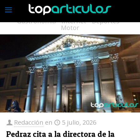
Economía
Empresas
Vivienda
Moda
Turismo
Medio ambiente
Gastronomía
Internet
Deportes
Motor
Redacción
en
5 julio, 2026
Pedraz cita a la directora de la