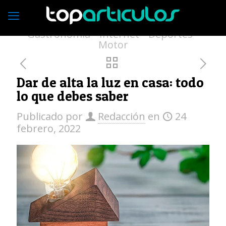
Economía
Empresas
Vivienda
Moda
Turismo
Medio ambiente
Gastronomía
Internet
Deportes
Motor
Dar de alta la luz en casa: todo
lo que debes saber
Publicado por
Redacción
en
24
febrero, 2022