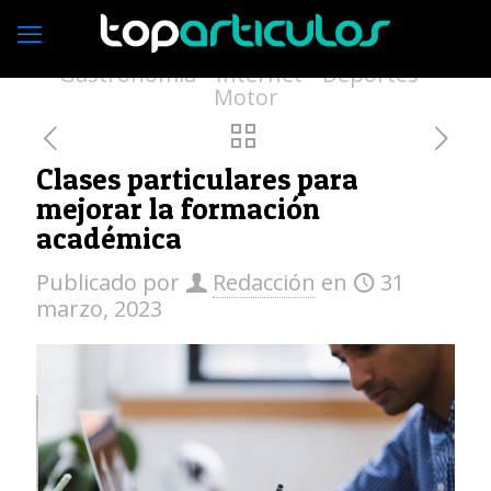
Economía
Empresas
Vivienda
Moda
Turismo
Medio ambiente
Gastronomía
Internet
Deportes
Motor
Clases particulares para
mejorar la formación
académica
Publicado por
Redacción
en
31
marzo, 2023