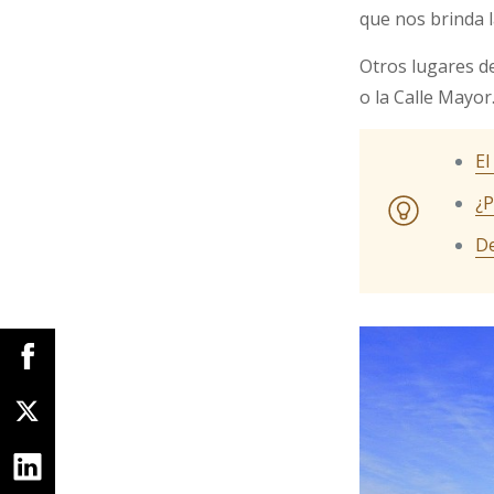
que nos brinda l
Otros lugares de
o la Calle Mayor
El
¿P
De