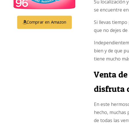
Su localización 
se encuentre e
Si llevas tiemp
Comprar en Amazon
que no dejes de 
Independienteme
bien y de que pu
tiene mucho más
Venta de 
disfruta 
En este hermoso
hecho, muchas 
de todas las ven