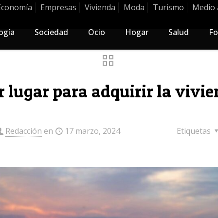
Economía
Empresas
Vivienda
Moda
Turismo
Medio 
ogía
Sociedad
Ocio
Hogar
Salud
Fo
r lugar para adquirir la vivi
Redacción
en
17 marzo, 2024
Etiquetas