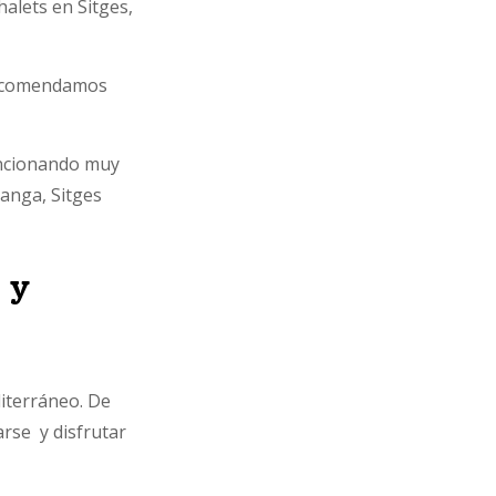
halets en Sitges,
recomendamos
uncionando muy
ganga, Sitges
e y
iterráneo. De
rse y disfrutar