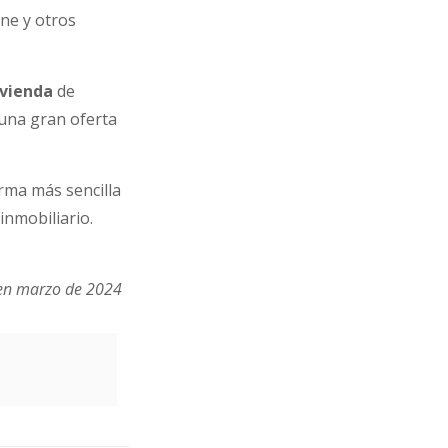
ine y otros
ivienda
de
 una gran oferta
orma más sencilla
inmobiliario.
 en marzo de 2024