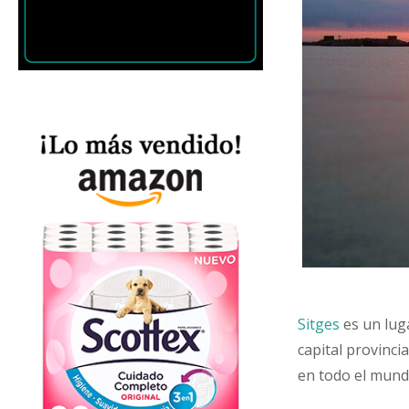
Sitges
es un lug
capital provinci
en todo el mund