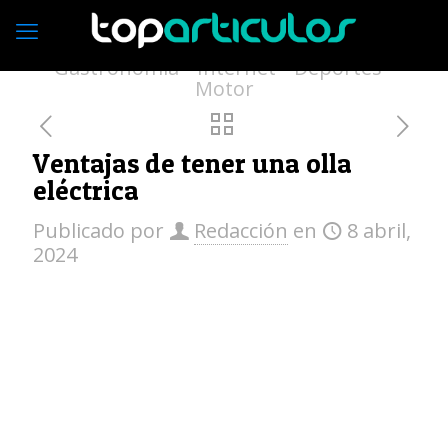
Economía
Empresas
Vivienda
Moda
Turismo
Medio ambiente
Gastronomía
Internet
Deportes
Motor
Ventajas de tener una olla
eléctrica
Publicado por
Redacción
en
8 abril,
2024