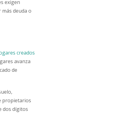
es exigen
r más deuda o
hogares creados
hogares avanza
rcado de
suelo,
e propietarios
e dos dígitos