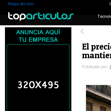
Mapa del sitio
Tecnol
El prec
mantien
Publicado por