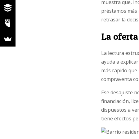
muestra que, inc
préstamos más a
retrasar la deci
La oferta
La lectura estru
ayuda a explicar
más rápido que l
compraventa com
Ese desajuste no
financiación, li
dispuestos a ven
tiene efectos p