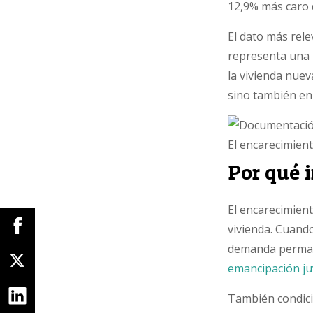
12,9% más caro q
El dato más rel
representa una 
la vivienda nuev
sino también en 
El encarecimient
Por qué 
El encarecimien
vivienda. Cuando
demanda permane
emancipación ju
También condicio