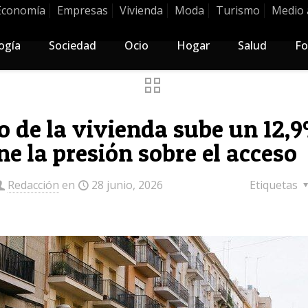
Economía
Empresas
Vivienda
Moda
Turismo
Medio 
ogía
Sociedad
Ocio
Hogar
Salud
Fo
io de la vivienda sube un 12,
e la presión sobre el acceso
Redacción
en
28 junio, 2026
Etiquetas