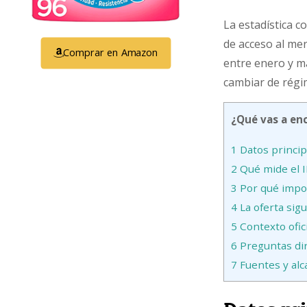
La estadística c
de acceso al mer
Comprar en Amazon
entre enero y m
cambiar de rég
¿Qué vas a enc
1
Datos princip
2
Qué mide el 
3
Por qué impor
4
La oferta sig
5
Contexto ofic
6
Preguntas di
7
Fuentes y alc