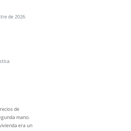
stre de 2026.
tica.
recios de
segunda mano.
 vivienda era un