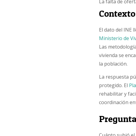
La falta de ofer
Contexto
El dato del INE 
Ministerio de Vi
Las metodología
vivienda se enca
la población.
La respuesta pú
protegido. El
Pl
rehabilitar y fa
coordinación en
Pregunta
Cuánto subió el 