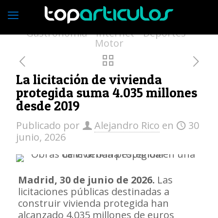
Economía
Empresas
Vivienda
Moda
Turismo
Medio ambiente
Gastronomía
Internet
Deportes
Motor
La licitación de vivienda
protegida suma 4.035 millones
desde 2019
Publicado por
Alejandro Rico
en
30
junio, 2026
Madrid, 30 de junio de 2026.
Las
licitaciones públicas destinadas a
construir vivienda protegida han
alcanzado 4.035 millones de euros