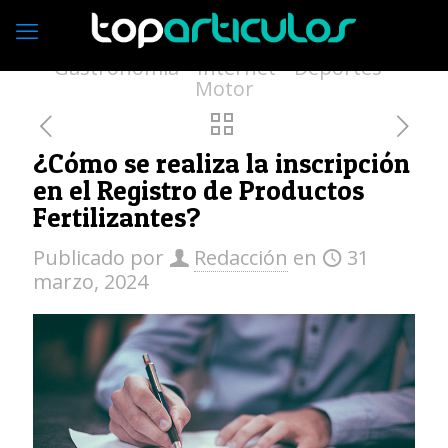
Economía
Empresas
Vivienda
Moda
Turismo
Medio ambiente
Gastronomía
Internet
Deportes
Motor
¿Cómo se realiza la inscripción
en el Registro de Productos
Fertilizantes?
Publicado por
Redacción
en
31
marzo, 2024