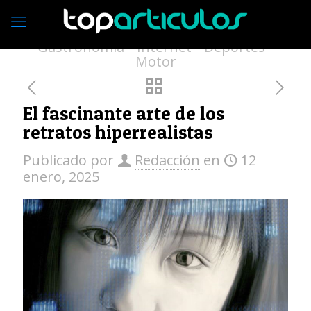
Economía
Empresas
Vivienda
Moda
Turismo
Medio ambiente
Gastronomía
Internet
Deportes
Motor
El fascinante arte de los
retratos hiperrealistas
Publicado por
Redacción
en
12
enero, 2025