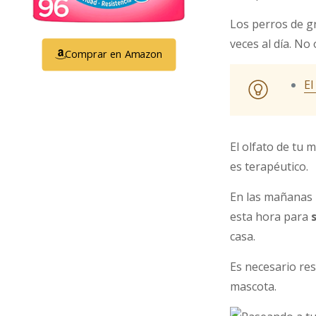
Los perros de g
veces al día. No
Comprar en Amazon
El
El olfato de tu 
es terapéutico.
En las mañanas l
esta hora para
casa.
Es necesario re
mascota.