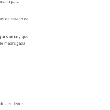
emada para
vel de estado de
ía diaria
y que
s de madrugada
ido alrededor