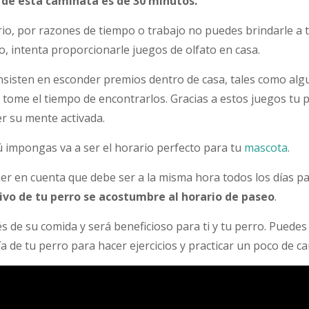
l de esta caminata es de 30 minutos.
ario, por razones de tiempo o trabajo no puedes brindarle a 
, intenta proporcionarle juegos de olfato en casa.
nsisten en esconder premios dentro de casa, tales como alg
 tome el tiempo de encontrarlos. Gracias a estos juegos tu 
r su mente activada.
ú impongas va a ser el horario perfecto para tu
mascota
.
ner en cuenta que debe ser a la misma hora todos los días p
ivo de tu perro se acostumbre al horario de paseo
.
s de su comida y será beneficioso para ti y tu perro. Puede
ía de tu perro para hacer ejercicios y practicar un poco de ca