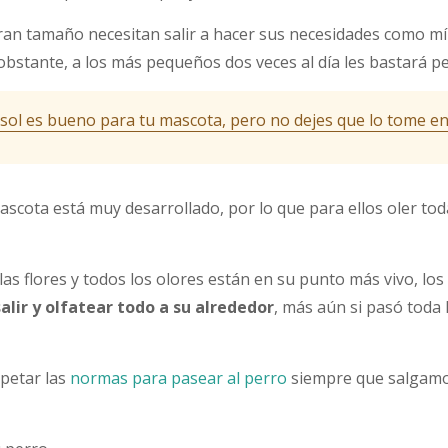
ran tamaño necesitan salir a hacer sus necesidades como m
 obstante, a los más pequeños dos veces al día les bastará p
 sol es bueno para tu mascota, pero no dejes que lo tome e
mascota está muy desarrollado, por lo que para ellos oler tod
as flores y todos los olores están en su punto más vivo, lo
salir y olfatear todo a su alrededor
, más aún si pasó toda
spetar las
normas para pasear al perro
siempre que salgamo