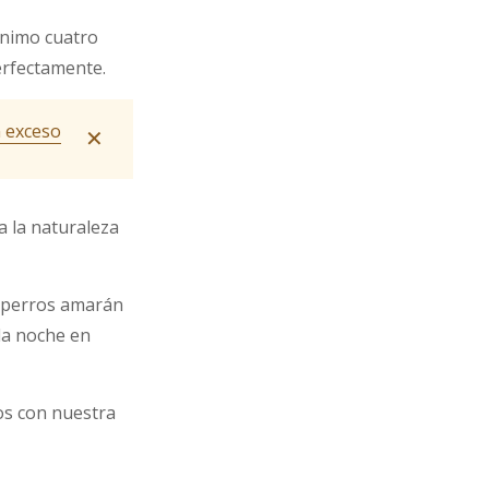
ínimo cuatro
erfectamente.
n exceso
✕
a la naturaleza
s perros amarán
 la noche en
s con nuestra