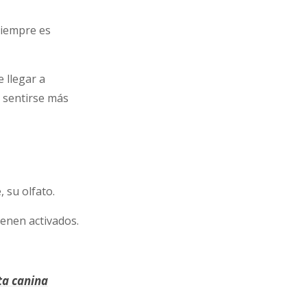
siempre es
e llegar a
n sentirse más
 su olfato.
enen activados.
ta canina