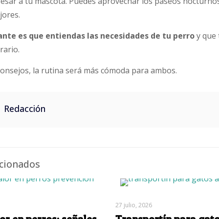
esar a tu mascota. Puedes aprovechar los paseos nocturno
jores.
nte es que entiendas las necesidades de tu perro
y que 
rario.
 consejos, la rutina será más cómoda para ambos.
Redacción
acionados
27 julio, 2026