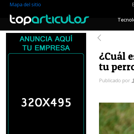
Mapa del sitio
Tecnol
¿Cuál e
tu perr
Publicado por