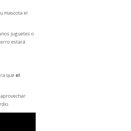
tu mascota el
unos juguetes o
perro estará
ara que
el
s aprovechar
rdio.