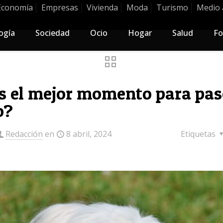
Economía
Empresas
Vivienda
Moda
Turismo
Medio 
ogía
Sociedad
Ocio
Hogar
Salud
Fo
s el mejor momento para pas
o?
Redacción
en
8 abril, 2024
Etiquetas