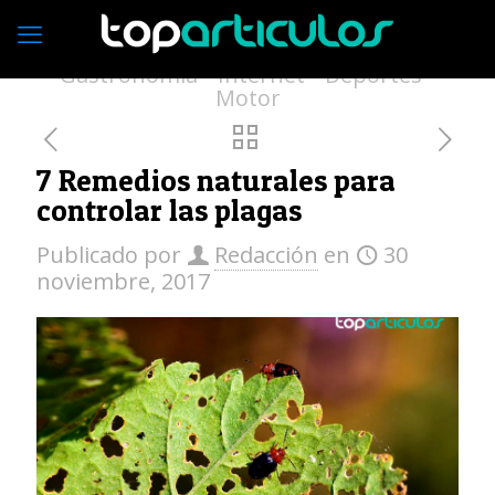
Economía
Empresas
Vivienda
Moda
Turismo
Medio ambiente
Gastronomía
Internet
Deportes
Motor
7 Remedios naturales para
controlar las plagas
Publicado por
Redacción
en
30
noviembre, 2017