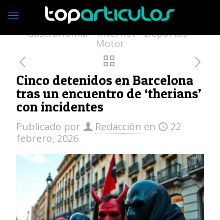
Economía
Empresas
Vivienda
Moda
Turismo
Medio ambiente
Gastronomía
Internet
Deportes
Motor
Cinco detenidos en Barcelona
tras un encuentro de ‘therians’
con incidentes
Publicado por
Redacción
en
22
febrero, 2026