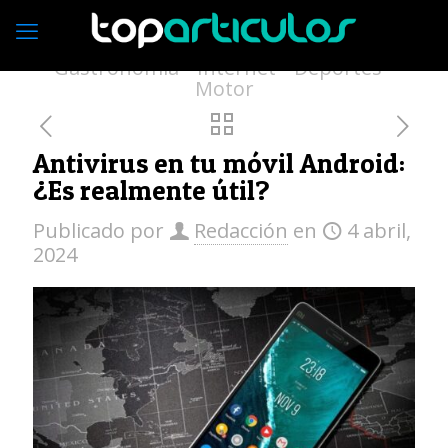
Economía
Empresas
Vivienda
Moda
Turismo
Medio ambiente
Gastronomía
Internet
Deportes
Motor
Antivirus en tu móvil Android:
¿Es realmente útil?
Publicado por
Redacción
en
4 abril,
2024