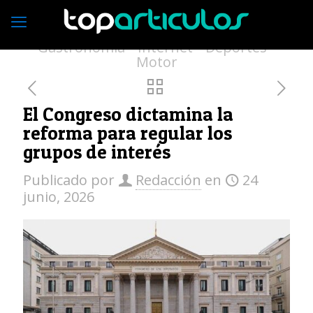
Economía
Empresas
Vivienda
Moda
Turismo
Medio ambiente
Gastronomía
Internet
Deportes
Motor
El Congreso dictamina la
reforma para regular los
grupos de interés
Publicado por
Redacción
en
24
junio, 2026