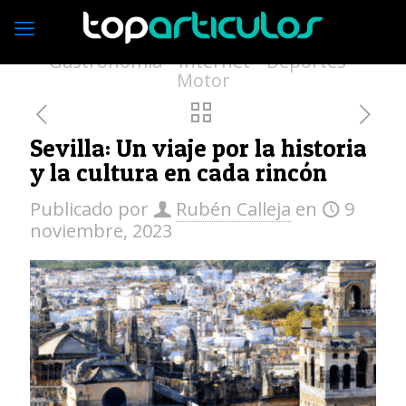
Economía
Empresas
Vivienda
Moda
Turismo
Medio ambiente
Gastronomía
Internet
Deportes
Motor
Sevilla: Un viaje por la historia
y la cultura en cada rincón
Publicado por
Rubén Calleja
en
9
noviembre, 2023