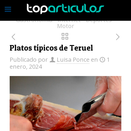
Economía
Empresas
Vivienda
Moda
Turismo
Medio ambiente
Gastronomía
Internet
Deportes
Motor
Platos típicos de Teruel
Publicado por
Luisa Ponce
en
1
enero, 2024