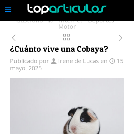
Economía
Empresas
Vivienda
Moda
Turismo
Medio ambiente
Gastronomía
Internet
Deportes
Motor
¿Cuánto vive una Cobaya?
Publicado por
Irene de Lucas
en
15
mayo, 2025